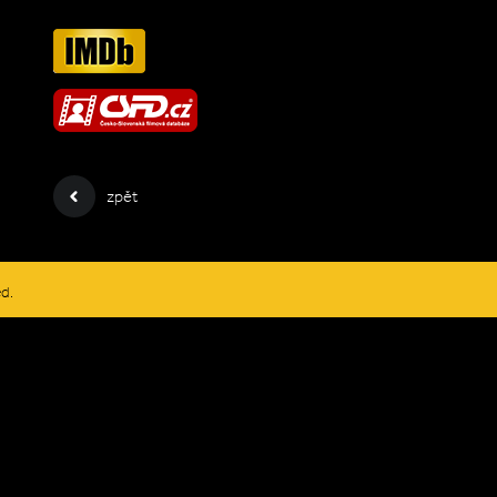
zpět
ed.