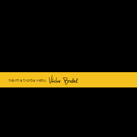
Václav Brožek
Návrh a tvorba webu