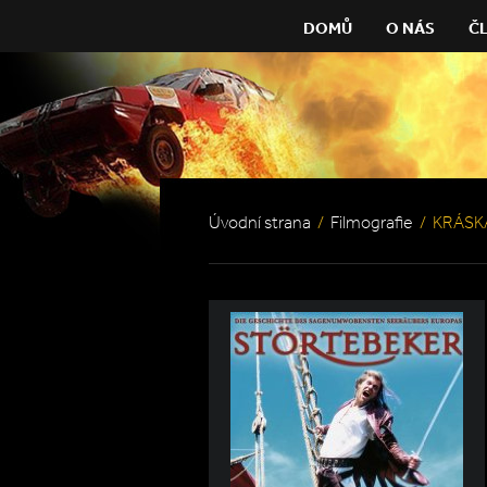
DOMŮ
O NÁS
Č
Úvodní strana
/
Filmografie
/
KRÁSKA