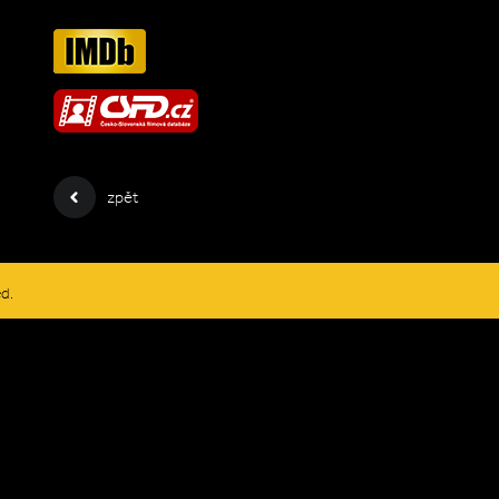
zpět
ed.