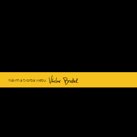
Václav Brožek
Návrh a tvorba webu