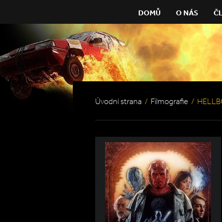
DOMŮ
O NÁS
Č
Úvodní strana
/
Filmografie
/
HELLB