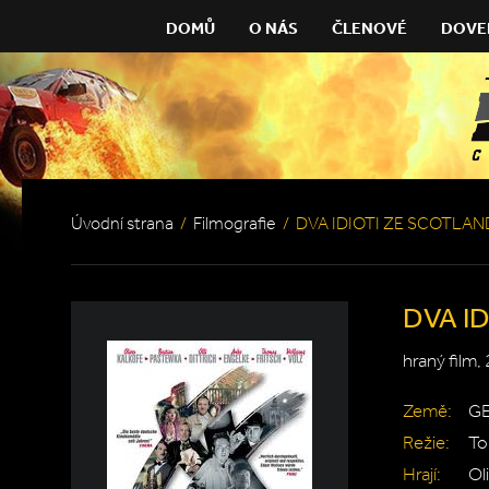
DOMŮ
O NÁS
ČLENOVÉ
DOVE
Úvodní strana
/
Filmografie
/
DVA IDIOTI ZE SCOTLAN
DVA I
hraný film,
Země:
G
Režie:
To
Hrají:
Ol