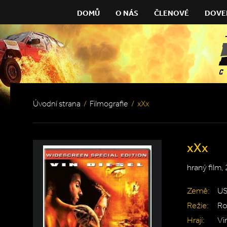
DOMŮ
O NÁS
ČLENOVÉ
DOVE
Úvodní strana
/
Filmografie
/
xXx
xXx
hraný film,
Země:
U
Režie:
Ro
Hrají:
Vi