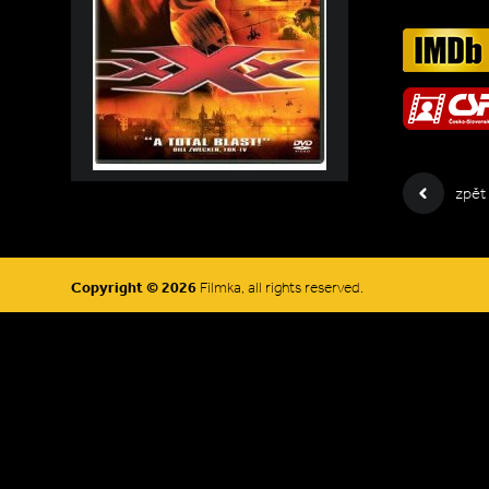
zpět
Copyright © 2026
Filmka, all rights reserved.