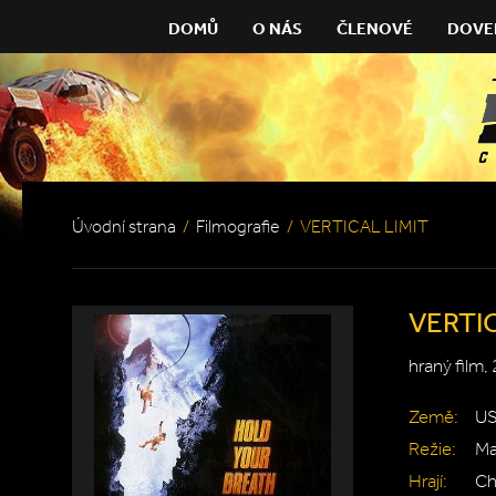
DOMŮ
O NÁS
ČLENOVÉ
DOVE
Úvodní strana
/
Filmografie
/
VERTICAL LIMIT
VERTIC
hraný film,
Země:
U
Režie:
Ma
Hrají:
Ch