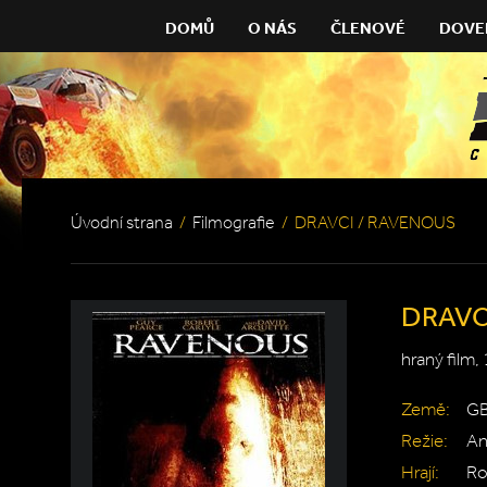
DOMŮ
O NÁS
ČLENOVÉ
DOVE
Úvodní strana
/
Filmografie
/
DRAVCI / RAVENOUS
DRAVC
hraný film,
Země:
GB
Režie:
An
Hrají:
Ro