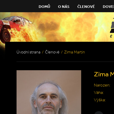
DOMŮ
O NÁS
ČLENOVÉ
DOVE
Úvodní strana
/
Členové
/
Zima Martin
Zima M
Narozen:
Váha:
Výška: