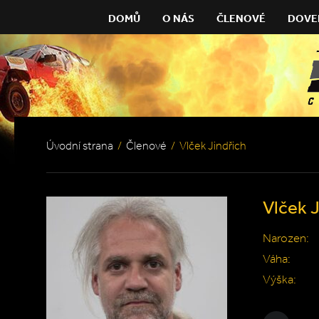
DOMŮ
O NÁS
ČLENOVÉ
DOVE
Úvodní strana
/
Členové
/
Vlček Jindřich
Vlček J
Narozen:
Váha:
Výška: