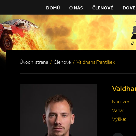
DOMŮ
O NÁS
ČLENOVÉ
DOVE
Úvodní strana
/
Členové
/
Valdhans František
Valdha
Narozen:
Váha:
Výška: