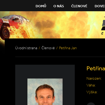
DOMŮ
O NÁS
ČLENOVÉ
DOVE
Úvodní strana
/
Členové
/
Petřina Jan
Petřin
Narozen:
Váha:
Výška: