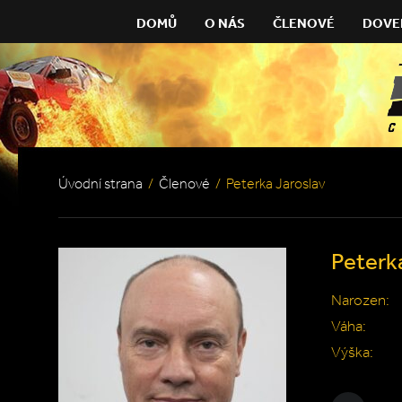
DOMŮ
O NÁS
ČLENOVÉ
DOVE
Úvodní strana
/
Členové
/
Peterka Jaroslav
Peterk
Narozen:
Váha:
Výška: