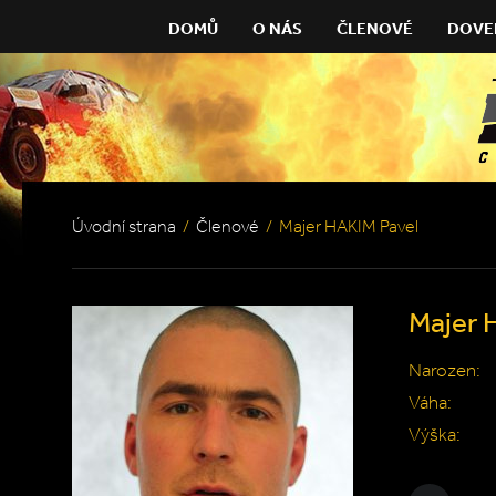
DOMŮ
O NÁS
ČLENOVÉ
DOVE
Úvodní strana
/
Členové
/
Majer HAKIM Pavel
Majer 
Narozen:
Váha:
Výška: