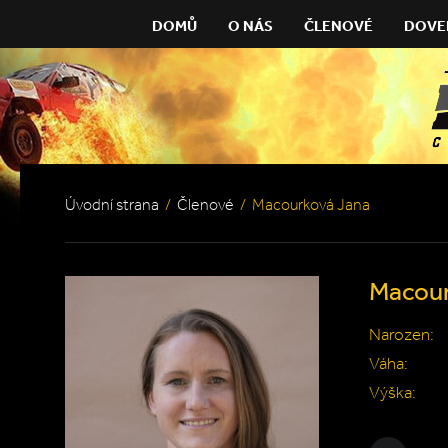
DOMŮ
O NÁS
ČLENOVÉ
DOVE
Úvodní strana
/
Členové
/
Macourková Jana
Macour
Narozen:
Váha:
Výška: