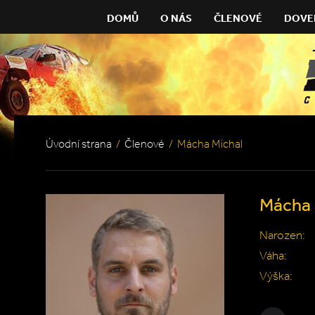
DOMŮ
O NÁS
ČLENOVÉ
DOVE
Úvodní strana
/
Členové
/
Mácha Michal
Mácha 
Narozen:
Váha:
Výška: