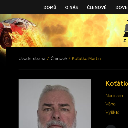
DOMŮ
O NÁS
ČLENOVÉ
DOVE
Úvodní strana
/
Členové
/
Koťátko Martin
Koťátk
Narozen:
Váha:
Výška: