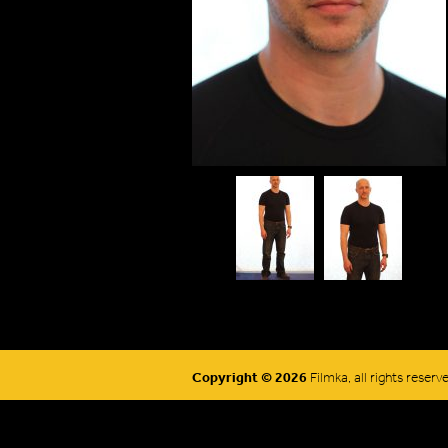
Copyright © 2026
Filmka, all rights reserv