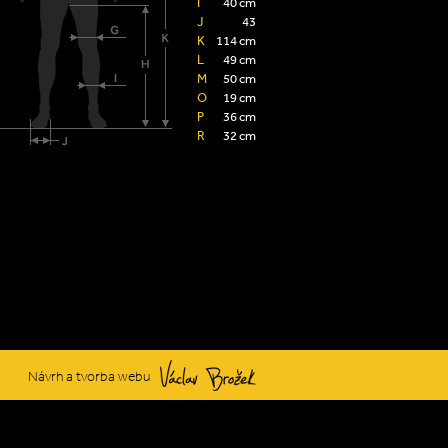
I
40 cm
J
43
K
114 cm
L
49 cm
M
50 cm
O
19 cm
P
36 cm
R
32 cm
Václav Brožek
Návrh a tvorba webu