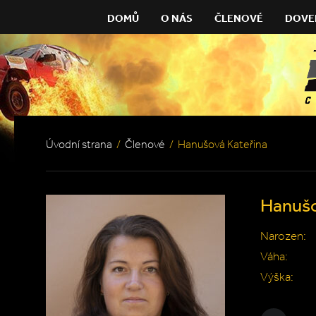
DOMŮ
O NÁS
ČLENOVÉ
DOVE
Úvodní strana
/
Členové
/
Hanušová Kateřina
Hanušo
Narozen:
Váha:
Výška: