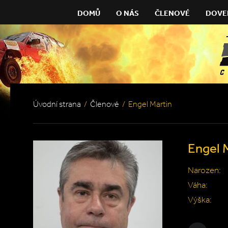
DOMŮ
O NÁS
ČLENOVÉ
DOVE
Úvodní strana
/
Členové
/
Engel Martin
Engel 
Narozen:
Váha:
Výška: