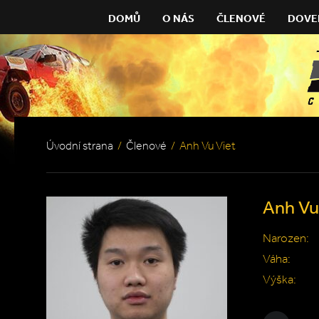
DOMŮ
O NÁS
ČLENOVÉ
DOVE
Úvodní strana
/
Členové
/
Anh Vu Viet
Anh Vu
Narozen:
Váha:
Výška: