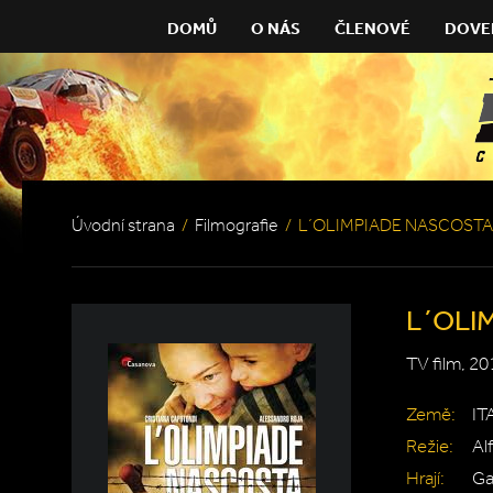
DOMŮ
O NÁS
ČLENOVÉ
DOVE
Úvodní strana
/
Filmografie
/
L´OLIMPIADE NASCOSTA
L´OLI
TV film, 20
Země:
IT
Režie:
Al
Hrají:
Ga